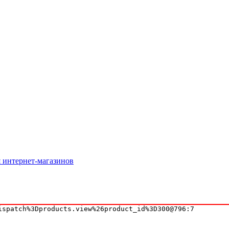
я интернет-магазинов
spatch%3Dproducts.view%26product_id%3D300@796:7
