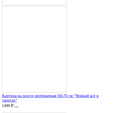
Картина на холсте интерьерная 50х70 см "Черный кот в
сапогах"
1490
₽