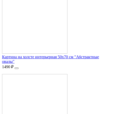
Картина на холсте интерьерная 50х70 см "Абстрактные
овалы"
1490
₽